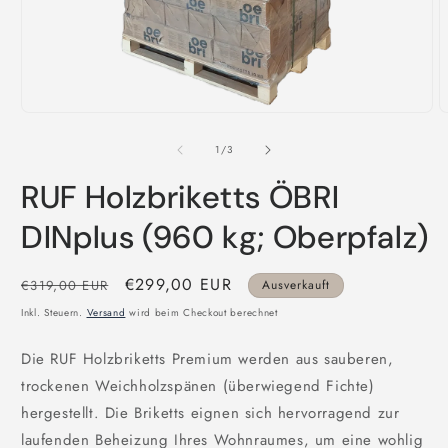
von
1
/
3
RUF Holzbriketts ÖBRI
DINplus (960 kg; Oberpfalz)
Normaler
Verkaufspreis
€299,00 EUR
€319,00 EUR
Ausverkauft
Preis
Inkl. Steuern.
Versand
wird beim Checkout berechnet
Die RUF Holzbriketts Premium werden aus sauberen,
trockenen Weichholzspänen (überwiegend Fichte)
hergestellt. Die Briketts eignen sich hervorragend zur
laufenden Beheizung Ihres Wohnraumes, um eine wohlig