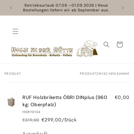
Direkt
Holz in
Betriebsurlaub 07.08.–01.09.2026 | Neue
zum
Bestellungen liefern wir ab September aus.
Inhalt
Warenkorb
PRODUKT
PRODUKTZWISCHENSUMME
Dein
Warenkorb
€0,00
RUF Holzbriketts ÖBRI DINplus (960
kg; Oberpfalz)
HIDH10104
€299,00/Stück
€319,00
Normaler
Verkaufspreis
Preis
Anzahl
Ausverkauft